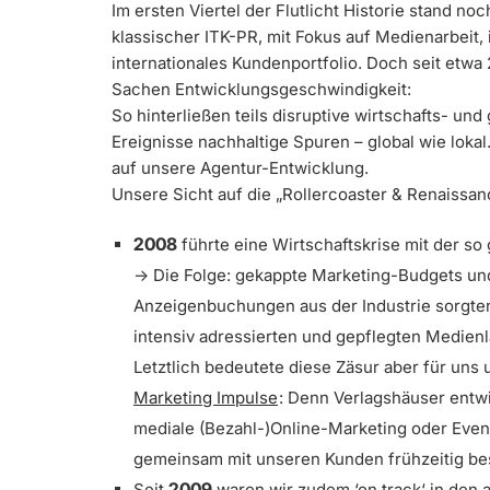
Im ersten Viertel der Flutlicht Historie stand n
klassischer ITK-PR, mit Fokus auf Medienarbeit,
internationales Kundenportfolio. Doch seit etwa
Sachen Entwicklungsgeschwindigkeit:
So hinterließen teils disruptive wirtschafts- un
Ereignisse nachhaltige Spuren – global wie lokal
auf unsere Agentur-Entwicklung.
Unsere Sicht auf die „Rollercoaster & Renaissa
2008
führte eine Wirtschaftskrise mit der so
-> Die Folge: gekappte Marketing-Budgets und
Anzeigenbuchungen aus der Industrie sorgten 
intensiv adressierten und gepflegten Medienl
Letztlich bedeutete diese Zäsur aber für uns
Marketing Impulse
: Denn Verlagshäuser entwi
mediale (Bezahl-)Online-Marketing oder Even
gemeinsam mit unseren Kunden frühzeitig be
2009
Seit
waren wir zudem ‘on track‘ in den