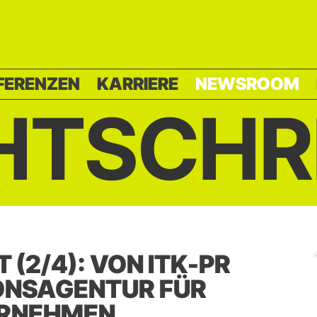
FERENZEN
KARRIERE
NEWSROOM
HTSCHR
 (2/4): VON ITK-PR
ONSAGENTUR FÜR
ERNEHMEN