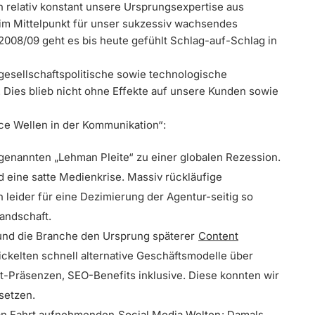
och relativ konstant unsere Ursprungsexpertise aus
 im Mittelpunkt für unser sukzessiv wachsendes
 2008/09 geht es bis heute gefühlt Schlag-auf-Schlag in
d gesellschaftspolitische sowie technologische
. Dies blieb nicht ohne Effekte auf unsere Kunden sowie
nce Wellen in der Kommunikation“:
 genannten „Lehman Pleite“ zu einer globalen Rezession.
 eine satte Medienkrise. Massiv rückläufige
leider für eine Dezimierung der Agentur-seitig so
andschaft.
 und die Branche den Ursprung späterer
Content
ckelten schnell alternative Geschäftsmodelle über
t-Präsenzen, SEO-Benefits inklusive. Diese konnten wir
setzen.
 an Fahrt aufnehmenden
Social Media Welten
: Damals