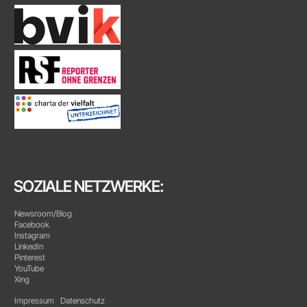
SOZIALE NETZWERKE:
Newsroom/Blog
Facebook
Instagram
LinkedIn
Pinterest
YouTube
Xing
Impressum
Datenschutz