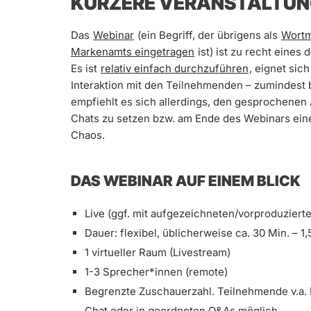
KÜRZERE VERANSTALTU
Das
Webinar
(ein Begriff, der übrigens als
Wortm
Markenamts eingetragen
ist) ist zu recht eines 
Es ist
relativ einfach durchzuführen
, eignet sic
Interaktion mit den Teilnehmenden – zumindest
empfiehlt es sich allerdings, den gesprochenen
Chats zu setzen bzw. am Ende des Webinars ein
Chaos.
DAS WEBINAR AUF EINEM BLICK
Live (ggf. mit aufgezeichneten/vorproduzier
Dauer: flexibel, üblicherweise ca. 30 Min. – 1,
1 virtueller Raum (Livestream)
1-3 Sprecher*innen (remote)
Begrenzte Zuschauerzahl. Teilnehmende v.a. 
Chat oder in geordneten Q&As möglich.