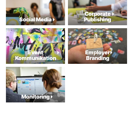
Corporate
Social Media
Publishing
Event
Employer
Kommuni­kation
Branding
Monitoring