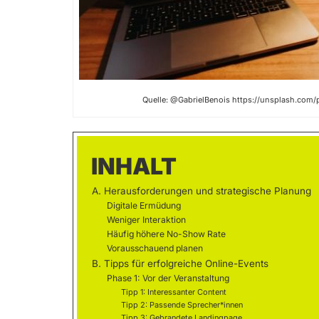
Quelle: @GabrielBenois https://unsplash.co
INHALT
A. Herausforderungen und strategische Planung
Digitale Ermüdung
Weniger Interaktion
Häufig höhere No-Show Rate
Vorausschauend planen
B. Tipps für erfolgreiche Online-Events
Phase 1: Vor der Veranstaltung
Tipp 1: Interessanter Content
Tipp 2: Passende Sprecher*innen
Tipp 3: Gebrandete Landingpage