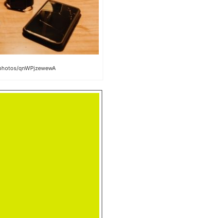
m/photos/qnWPjzewewA