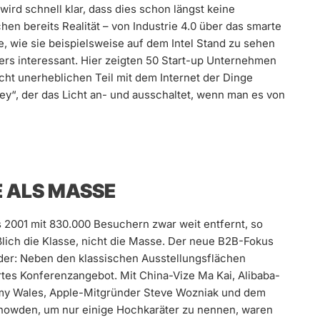
wird schnell klar, dass dies schon längst keine
hen bereits Realität – von Industrie 4.0 über das smarte
e, wie sie beispielsweise auf dem Intel Stand zu sehen
rs interessant. Hier zeigten 50 Start-up Unternehmen
icht unerheblichen Teil mit dem Internet der Dinge
ey“, der das Licht an- und ausschaltet, wenn man es von
E ALS MASSE
 2001 mit 830.000 Besuchern zwar weit entfernt, so
ßlich die Klasse, nicht die Masse. Der neue B2B-Fokus
der: Neben den klassischen Ausstellungsflächen
ertes Konferenzangebot. Mit China-Vize Ma Kai, Alibaba-
my Wales, Apple-Mitgründer Steve Wozniak und dem
nowden, um nur einige Hochkaräter zu nennen, waren