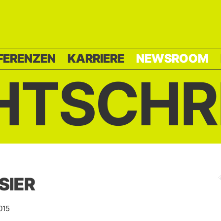
FERENZEN
KARRIERE
NEWSROOM
HTSCHR
ISIER
015